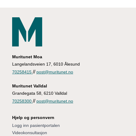
Muritunet Moa
Langelandsveien 17, 6010 Ålesund
//
70258415
post@muritunet.no
Muritunet Valldal
Grandegata 58, 6210 Valldal
//
70258300
post@muritunet.no
Hjelp og personvern
Logg inn pasientportalen
Videokonsultasjon