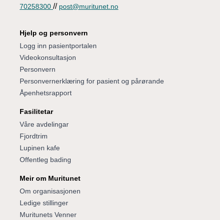
//
70258300
post@muritunet.no
Hjelp og personvern
Logg inn pasientportalen
Videokonsultasjon
Personvern
Personvernerklæring for pasient og pårørande
Åpenhetsrapport
Fasilitetar
Våre avdelingar
Fjordtrim
Lupinen kafe
Offentleg bading
Meir om Muritunet
Om organisasjonen
Ledige stillinger
Muritunets Venner