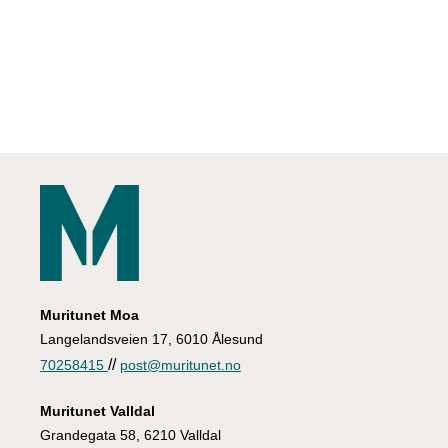
Appelsinsaus
Grøn Pesto
Lett
15 min
Lett
15 min
Medium
15 min
Lett
20 min
Medium
20 min
Lett
15 min
Muritunet Moa
Langelandsveien 17, 6010 Ålesund
//
70258415
post@muritunet.no
Muritunet Valldal
Grandegata 58, 6210 Valldal