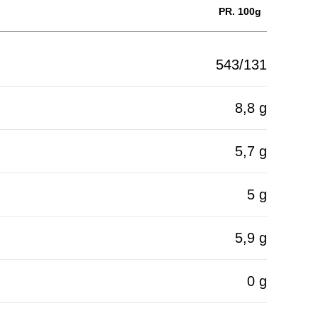
PR. 100g
543/131
8,8 g
5,7 g
5 g
5,9 g
0 g