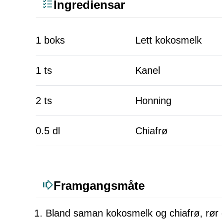
Ingrediensar
1 boks
Lett kokosmelk
1 ts
Kanel
2 ts
Honning
0.5 dl
Chiafrø
Framgangsmåte
Bland saman kokosmelk og chiafrø, rør 