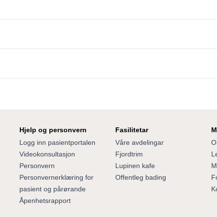
Hjelp og personvern
Fasilitetar
M
Logg inn pasientportalen
Våre avdelingar
O
Videokonsultasjon
Fjordtrim
Le
Personvern
Lupinen kafe
M
Personvernerklæring for
Offentleg bading
F
pasient og pårørande
K
Åpenhetsrapport