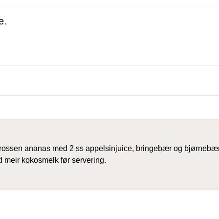
e.
 frossen ananas med 2 ss appelsinjuice, bringebær og bjørnebær
d meir kokosmelk før servering.