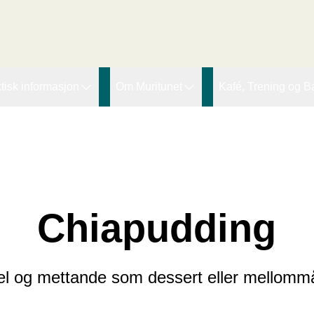
r den innledende taggen:
tisk informasjon
Om Muritunet
Kafé, Trening og B
agtilbod
Forskning og utvikling
Lupinen kafe
ssing Therapy
øgnopphald
Pasienthistorier
Fjordtrim
eiarar
ideokonsultasjon
Muritunets Venner (MTV)
Offentleg bading
Ledige stillinger
Chiapudding
Om organisasjon
l og mettande som dessert eller mellommå