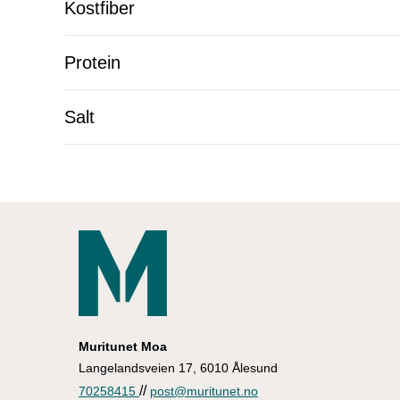
Kostfiber
Protein
Salt
Muritunet Moa
Langelandsveien 17, 6010 Ålesund
//
70258415
post@muritunet.no