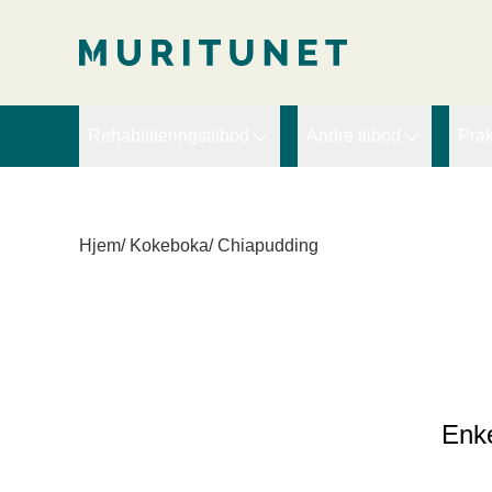
2. Lim inn rett etter den innledende taggen:
2. Lim inn rett ette
Rehabiliteringstilbod
Andre tilbod
Prak
Arbeidsretta rehabilitering
Ekspertbistand
D
Brudd, slitasje og ortopedi
PRT – Pain Reproce
D
Hjem
/
Kokeboka
/
Chiapudding
Hjerte
Sykefraværskurs for l
V
Kompleks rehabilitering
Kreft
Langvarige muskel- og blautdelssmerter
Livsstilsendring - Fedme
Enke
Lunge/KOLS
Lymfødem