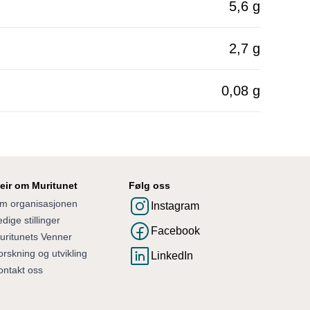
5,6 g
2,7 g
0,08 g
eir om Muritunet
Følg oss
m organisasjonen
Instagram
dige stillinger
Facebook
uritunets Venner
orskning og utvikling
LinkedIn
ontakt oss