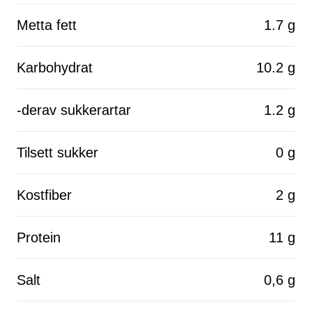
Metta fett
1.7 g
Karbohydrat
10.2 g
-derav sukkerartar
1.2 g
Tilsett sukker
0 g
Kostfiber
2 g
Protein
11 g
Salt
0,6 g