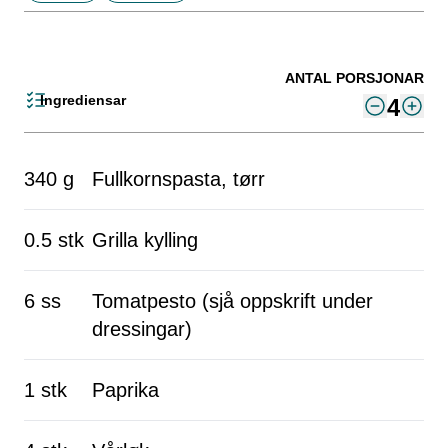
ANTAL PORSJONAR
Ingrediensar
4
340 g
Fullkornspasta, tørr
0.5 stk
Grilla kylling
6 ss
Tomatpesto (sjå oppskrift under
dressingar)
1 stk
Paprika