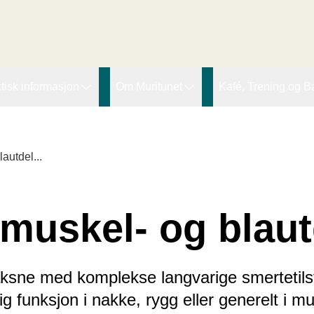
r den innledende taggen:
tisk informasjon
Om Muritunet
Kafé, Trening og B
agtilbod
Forskning og utvikling
Lupinen kafe
ssing Therapy
øgnopphald
Pasienthistorier
Fjordtrim
autdel...
eiarar
ideokonsultasjon
Muritunets Venner (MTV)
Offentleg bading
Ledige stillinger
muskel- og blau
Om organisasjon
 vaksne med komplekse langvarige smertetil
ig funksjon i nakke, rygg eller generelt i m