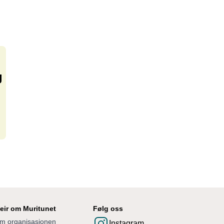
g
eir om Muritunet
Følg oss
m organisasjonen
Instagram