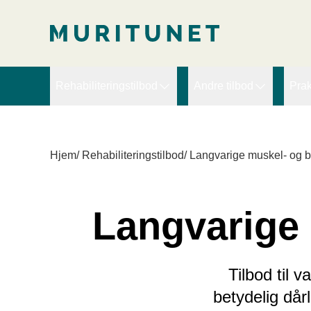
2. Lim inn rett etter den innledende taggen:
2. Lim inn rett ette
Rehabiliteringstilbod
Andre tilbod
Prak
Arbeidsretta rehabilitering
Ekspertbistand
D
Brudd, slitasje og ortopedi
PRT – Pain Reproce
D
Hjem
/
Rehabiliteringstilbod
/
Langvarige muskel- og bl
Hjerte
Sykefraværskurs for l
V
Kompleks rehabilitering
Langvarige 
Kreft
Langvarige muskel- og blautdelssmerter
Livsstilsendring - Fedme
Tilbod til
Lunge/KOLS
betydelig dårl
Lymfødem