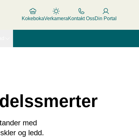
Kokeboka
Verkamera
Kontakt Oss
Din Portal
ad
tdelssmerter
stander med
uskler og ledd.