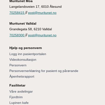
Muritunet Moa
Langelandsveien 17, 6010 Ålesund
//
70258415
post@muritunet.no
Muritunet Valldal
Grandegata 58, 6210 Valldal
//
70258300
post@muritunet.no
Hjelp og personvern
Logg inn pasientportalen
Videokonsultasjon
Personvern
Personvernerklæring for pasient og pårørande
Åpenhetsrapport
Fasilitetar
Våre avdelingar
Fjordtrim
Lupinen kafe