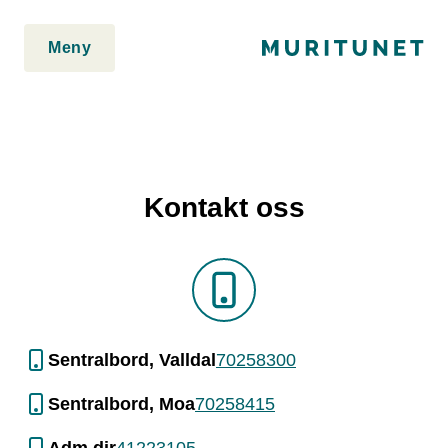
2. Lim inn rett etter den innledende taggen:
2. Lim inn rett etter
den innledende taggen:
Meny
Kontakt oss
Sentralbord, Valldal
70258300
Sentralbord, Moa
70258415