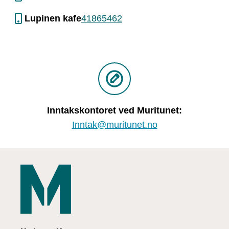
Lupinen kafe
41865462
Inntakskontoret ved Muritunet:
Inntak@muritunet.no