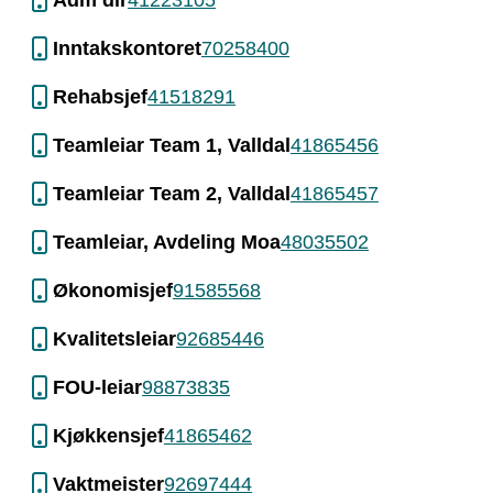
Adm dir
41223105
Inntakskontoret
70258400
Rehabsjef
41518291
Teamleiar Team 1, Valldal
41865456
Teamleiar Team 2, Valldal
41865457
Teamleiar, Avdeling Moa
48035502
Økonomisjef
91585568
Kvalitetsleiar
92685446
FOU-leiar
98873835
Kjøkkensjef
41865462
Vaktmeister
92697444