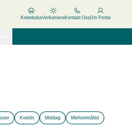
Kokeboka
Verkamera
Kontakt Oss
Din Portal
ad
Chiamousse med
user
Kvelds
Middag
Mellommåltid
sjokoladesmak
Limesjokoladekake
Byggrynskrem