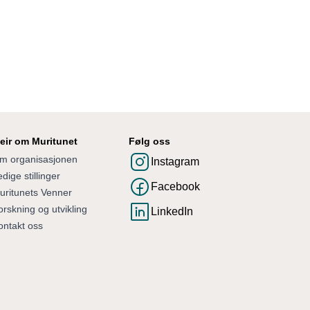
Sjokolade pannacotta
Lett
10 min
Medium
40 min
Lett
45 min
Lett
15 min
eir om Muritunet
Følg oss
m organisasjonen
Instagram
dige stillinger
Facebook
uritunets Venner
orskning og utvikling
LinkedIn
ontakt oss