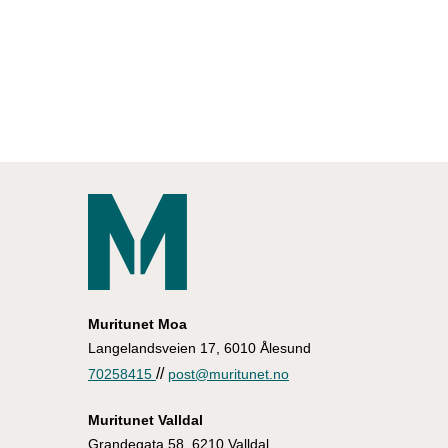
Smuldrepai
Bringebær pannacotta
Lett
70 min
Lett
20 min
Lett
15 min
Lett
35 min
Lett
15 min
Muritunet Moa
Langelandsveien 17, 6010 Ålesund
//
70258415
post@muritunet.no
Muritunet Valldal
Grandegata 58, 6210 Valldal