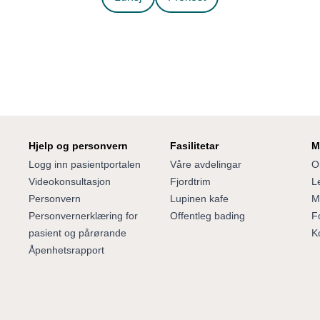
Vanilje pannacotta
Lett
20 min
Lett
20 min
Lett
90 min
Lett
15 min
Hjelp og personvern
Fasilitetar
M
Logg inn pasientportalen
Våre avdelingar
O
Videokonsultasjon
Fjordtrim
Le
Personvern
Lupinen kafe
M
Personvernerklæring for
Offentleg bading
F
pasient og pårørande
K
Åpenhetsrapport