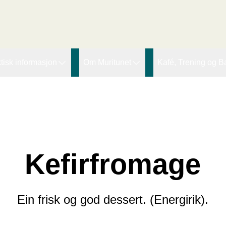
r den innledende taggen:
tisk informasjon
Om Muritunet
Kafé, Trening og B
agtilbod
Forskning og utvikling
Lupinen kafe
ssing Therapy
øgnopphald
Pasienthistorier
Fjordtrim
eiarar
ideokonsultasjon
Muritunets Venner (MTV)
Offentleg bading
Ledige stillinger
Kefirfromage
Om organisasjon
Ein frisk og god dessert. (Energirik).