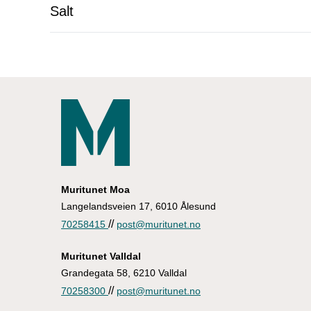
Salt
Muritunet Moa
Langelandsveien 17, 6010 Ålesund
//
70258415
post@muritunet.no
Muritunet Valldal
Grandegata 58, 6210 Valldal
//
70258300
post@muritunet.no