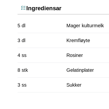
Ingrediensar
5 dl
Mager kulturmelk
3 dl
Kremfløyte
4 ss
Rosiner
8 stk
Gelatinplater
3 ss
Sukker