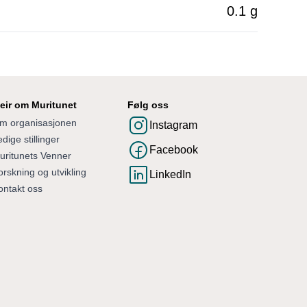
0.1 g
eir om Muritunet
Følg oss
m organisasjonen
Instagram
dige stillinger
Facebook
uritunets Venner
orskning og utvikling
LinkedIn
ontakt oss