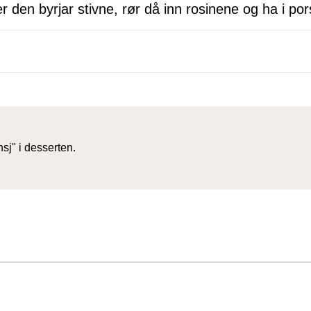
er den byrjar stivne, rør då inn rosinene og ha i pors
sj" i desserten.