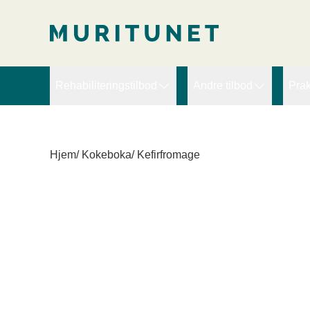
2. Lim inn rett etter den innledende taggen:
2. Lim inn rett ette
Rehabiliteringstilbod
Andre tilbod
Prak
Arbeidsretta rehabilitering
Ekspertbistand
D
Brudd, slitasje og ortopedi
PRT – Pain Reproce
D
Hjem
/
Kokeboka
/
Kefirfromage
Hjerte
Sykefraværskurs for l
V
Kompleks rehabilitering
Kreft
Langvarige muskel- og blautdelssmerter
Livsstilsendring - Fedme
Lunge/KOLS
Lymfødem