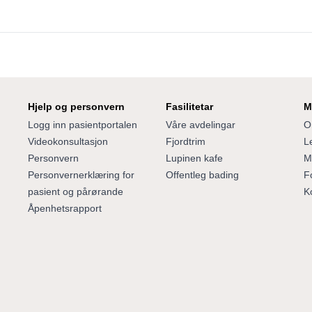
Hjelp og personvern
Fasilitetar
M
Logg inn pasientportalen
Våre avdelingar
O
Videokonsultasjon
Fjordtrim
Le
Personvern
Lupinen kafe
M
Personvernerklæring for
Offentleg bading
F
pasient og pårørande
K
Åpenhetsrapport