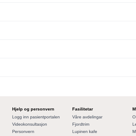
Hjelp og personvern
Fasilitetar
M
Logg inn pasientportalen
Våre avdelingar
O
Videokonsultasjon
Fjordtrim
Le
Personvern
Lupinen kafe
M