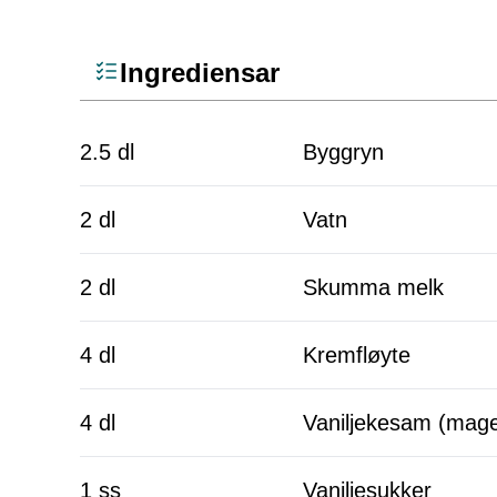
Ingrediensar
2.5 dl
Byggryn
2 dl
Vatn
2 dl
Skumma melk
4 dl
Kremfløyte
4 dl
Vaniljekesam (mage
1 ss
Vaniljesukker