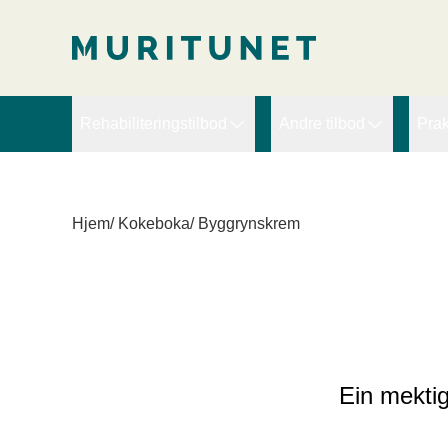
2. Lim inn rett etter den innledende taggen:
2. Lim inn rett ette
Rehabiliteringstilbod
Andre tilbod
Prak
Arbeidsretta rehabilitering
Ekspertbistand
D
Brudd, slitasje og ortopedi
PRT – Pain Reproce
D
Hjem
/
Kokeboka
/
Byggrynskrem
Hjerte
Sykefraværskurs for l
V
Kompleks rehabilitering
Kreft
Langvarige muskel- og blautdelssmerter
Livsstilsendring - Fedme
Ein mektig
Lunge/KOLS
Lymfødem