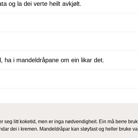
a og la dei verte heilt avkjølt.
l, ha i mandeldråpane om ein likar det.
er seg litt koketid, men er inga nødvendigheit. Ein må berre br
landar dei i kremen. Mandeldråpar kan sløyfast og heller bruke v