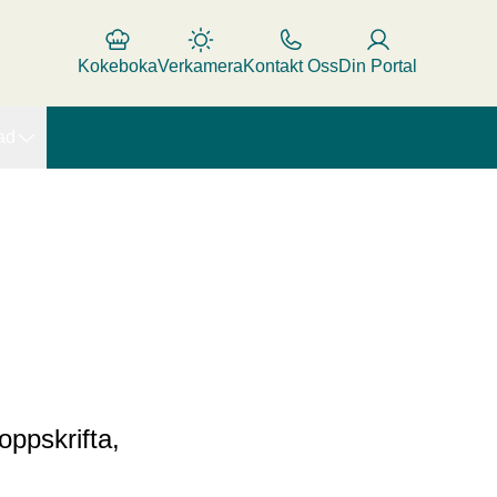
Kokeboka
Verkamera
Kontakt Oss
Din Portal
ad
oppskrifta,