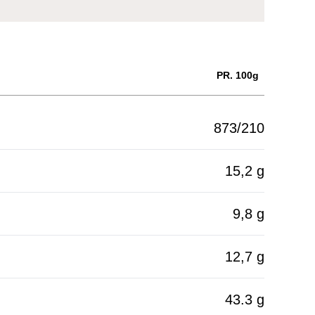
PR. 100g
873/210
15,2 g
9,8 g
12,7 g
43.3 g