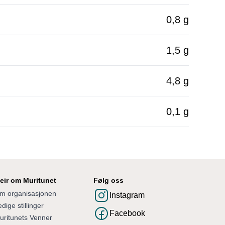
0,8 g
1,5 g
4,8 g
0,1 g
eir om Muritunet
Følg oss
m organisasjonen
Instagram
dige stillinger
Facebook
uritunets Venner