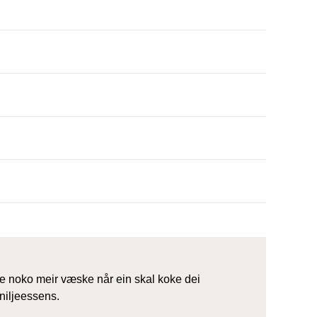
uke noko meir væske når ein skal koke dei
aniljeessens.