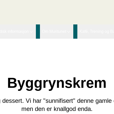
r den innledende taggen:
tisk informasjon
Om Muritunet
Kafé, Trening og B
agtilbod
Forskning og utvikling
Lupinen kafe
ssing Therapy
øgnopphald
Pasienthistorier
Fjordtrim
eiarar
ideokonsultasjon
Muritunets Venner (MTV)
Offentleg bading
Ledige stillinger
Byggrynskrem
Om organisasjon
 dessert. Vi har "sunnifisert" denne gamle 
men den er knallgod enda.