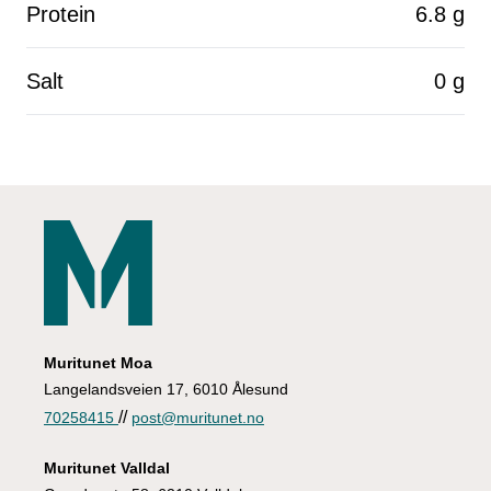
Protein
6.8 g
Salt
0 g
Muritunet Moa
Langelandsveien 17, 6010 Ålesund
//
70258415
post@muritunet.no
Muritunet Valldal