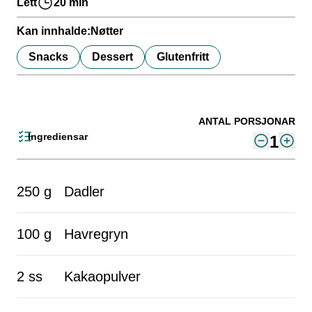
Lett
20 min
Kan innhalde:
Nøtter
Snacks
Dessert
Glutenfritt
ANTAL PORSJONAR
Ingrediensar
1
250 g
Dadler
100 g
Havregryn
2 ss
Kakaopulver