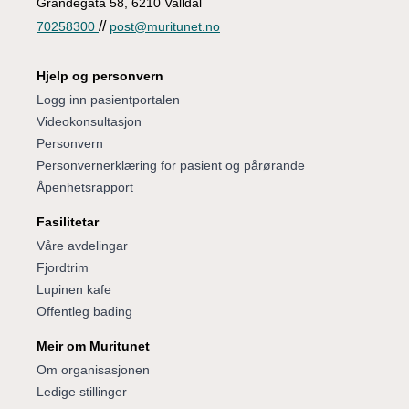
Grandegata 58, 6210 Valldal
//
70258300
post@muritunet.no
Hjelp og personvern
Logg inn pasientportalen
Videokonsultasjon
Personvern
Personvernerklæring for pasient og pårørande
Åpenhetsrapport
Fasilitetar
Våre avdelingar
Fjordtrim
Lupinen kafe
Offentleg bading
Meir om Muritunet
Om organisasjonen
Ledige stillinger