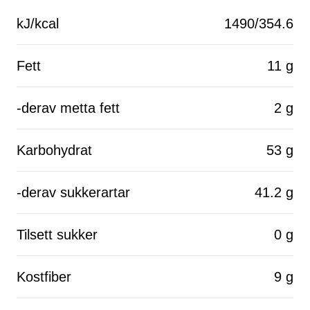
kJ/kcal
1490/354.6
Fett
11 g
-derav metta fett
2 g
Karbohydrat
53 g
-derav sukkerartar
41.2 g
Tilsett sukker
0 g
Kostfiber
9 g