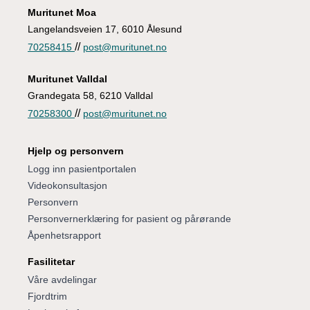
Muritunet Moa
Langelandsveien 17, 6010 Ålesund
//
70258415
post@muritunet.no
Muritunet Valldal
Grandegata 58, 6210 Valldal
//
70258300
post@muritunet.no
Hjelp og personvern
Logg inn pasientportalen
Videokonsultasjon
Personvern
Personvernerklæring for pasient og pårørande
Åpenhetsrapport
Fasilitetar
Våre avdelingar
Fjordtrim