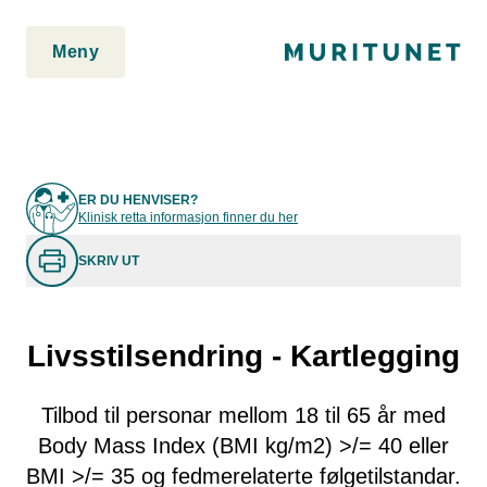
2. Lim inn rett etter den innledende taggen:
2. Lim inn rett etter
den innledende taggen:
Meny
ER DU HENVISER?
Klinisk retta informasjon finner du her
SKRIV UT
Livsstilsendring - Kartlegging
Tilbod til personar mellom 18 til 65 år med
Body Mass Index (BMI kg/m2) >/= 40 eller
BMI >/= 35 og fedmerelaterte følgetilstandar.