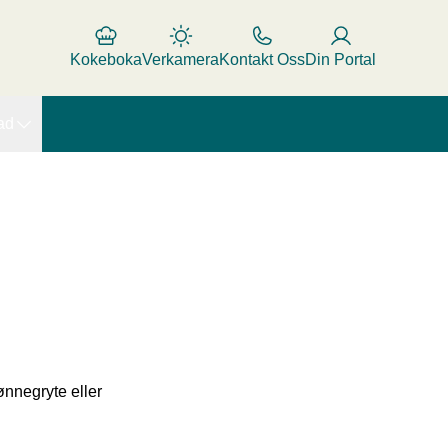
Kokeboka
Verkamera
Kontakt Oss
Din Portal
ad
ønnegryte eller