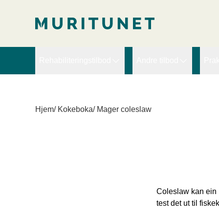
2. Lim inn rett etter den innledende taggen:
2. Lim inn rett ette
Rehabiliteringstilbod
Andre tilbod
Prak
Arbeidsretta rehabilitering
Ekspertbistand
D
Brudd, slitasje og ortopedi
PRT – Pain Reproce
D
Hjem
/
Kokeboka
/
Mager coleslaw
Hjerte
Sykefraværskurs for l
V
Kompleks rehabilitering
Kreft
Langvarige muskel- og blautdelssmerter
Livsstilsendring - Fedme
Coleslaw kan ein b
Lunge/KOLS
test det ut til fisk
Lymfødem