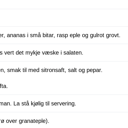
er, ananas i små bitar, rasp eple og gulrot grovt.
lers vert det mykje væske i salaten.
, smak til med sitronsaft, salt og pepar.
fta.
n. La stå kjølig til servering.
rø over granateple).