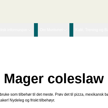
r den innledende taggen:
tisk informasjon
Om Muritunet
Kafé, Trening og B
agtilbod
Forskning og utvikling
Lupinen kafe
ssing Therapy
øgnopphald
Pasienthistorier
Fjordtrim
eiarar
ideokonsultasjon
Muritunets Venner (MTV)
Offentleg bading
Ledige stillinger
Mager coleslaw
Om organisasjon
ruke som tilbehør til det meste. Prøv det til pizza, mexikansk b
ekaker! Nydeleg og friskt tilbehøyr.