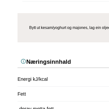
Bytt ut kesam/yoghurt og majones, lag ein olje
Næringsinnhald
Energi kJ/kcal
Fett
-derav metta fett