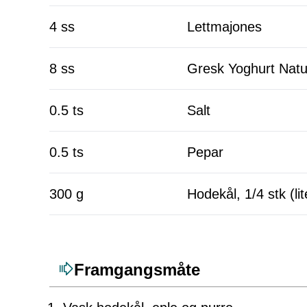
4 ss
Lettmajones
8 ss
Gresk Yoghurt Natu
0.5 ts
Salt
0.5 ts
Pepar
300 g
Hodekål, 1/4 stk (lit
Framgangsmåte