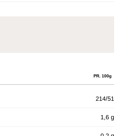
PR. 100g
214/51
1,6 g
0,2 g