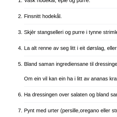
Vask hodekål, eple og purre.
Finsnitt hodekål.
Skjèr stangselleri og purre i tynne striml
La alt renne av seg litt i eit dørslag, el
Bland saman ingrediensane til dressingen
Om ein vil kan ein ha i litt av ananas kra
Ha dressingen over salaten og bland sama
Pynt med urter (persille,oregano eller st