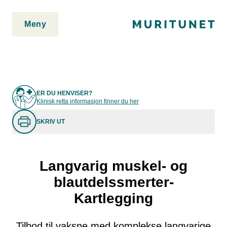
2. Lim inn rett etter den innledende taggen:
2. Lim inn rett etter
den innledende taggen:
Meny
ER DU HENVISER?
Klinisk retta informasjon finner du her
SKRIV UT
Langvarig muskel- og
blautdelssmerter-
Kartlegging
Tilbod til vaksne med komplekse langvarige