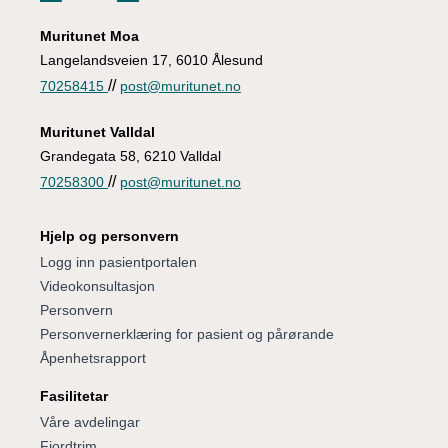
Muritunet Moa
Langelandsveien 17, 6010 Ålesund
//
70258415
post@muritunet.no
Muritunet Valldal
Grandegata 58, 6210 Valldal
//
70258300
post@muritunet.no
Hjelp og personvern
Logg inn pasientportalen
Videokonsultasjon
Personvern
Personvernerklæring for pasient og pårørande
Åpenhetsrapport
Fasilitetar
Våre avdelingar
Fjordtrim