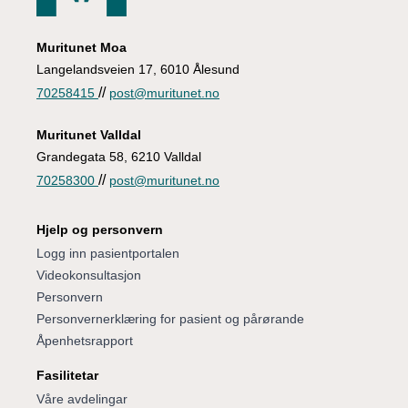
Muritunet Moa
Langelandsveien 17, 6010 Ålesund
//
70258415
post@muritunet.no
Muritunet Valldal
Grandegata 58, 6210 Valldal
//
70258300
post@muritunet.no
Hjelp og personvern
Logg inn pasientportalen
Videokonsultasjon
Personvern
Personvernerklæring for pasient og pårørande
Åpenhetsrapport
Fasilitetar
Våre avdelingar