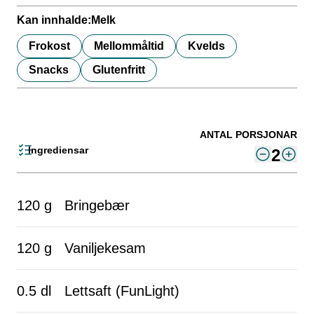
Kan innhalde:
Melk
Frokost
Mellommåltid
Kvelds
Snacks
Glutenfritt
ANTAL PORSJONAR
Ingrediensar
2
120 g
Bringebær
120 g
Vaniljekesam
0.5 dl
Lettsaft (FunLight)