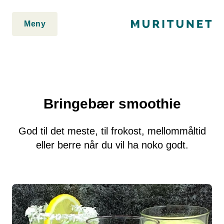
2. Lim inn rett etter den innledende taggen:
2. Lim inn rett etter
den innledende taggen:
Meny
Bringebær smoothie
God til det meste, til frokost, mellommåltid
eller berre når du vil ha noko godt.