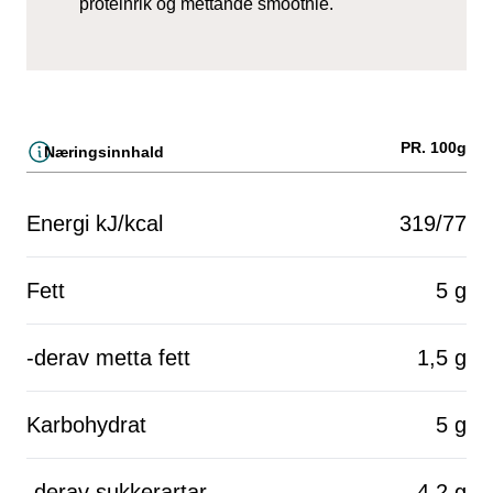
proteinrik og mettande smoothie.
PR. 100g
Næringsinnhald
Energi kJ/kcal
319/77
Fett
5 g
-derav metta fett
1,5 g
Karbohydrat
5 g
-derav sukkerartar
4,2 g