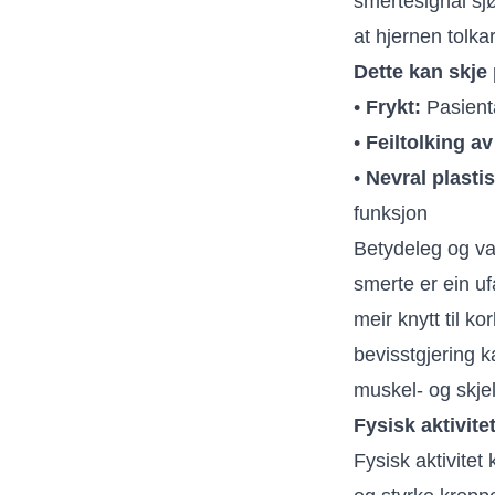
smertesignal sj
at hjernen tolka
Dette kan skje
•
Frykt:
Pasienta
•
Feiltolking a
•
Nevral plastis
funksjon
Betydeleg og va
smerte er ein uf
meir knytt til ko
bevisstgjering k
muskel- og skjel
Fysisk aktivite
Fysisk aktivite