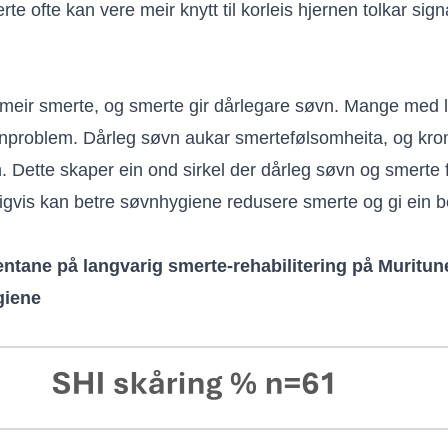
e ofte kan vere meir knytt til korleis hjernen tolkar signal
 meir smerte, og smerte gir dårlegare søvn. Mange med 
nproblem. Dårleg søvn aukar smertefølsomheita, og kro
. Dette skaper ein ond sirkel der dårleg søvn og smerte 
igvis kan betre søvnhygiene redusere smerte og gi ein 
entane på langvarig smerte-rehabilitering på Muritun
giene