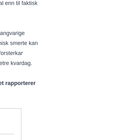
 enn til faktisk
langvarige
nisk smerte kan
forsterkar
betre kvardag.
et rapporterer