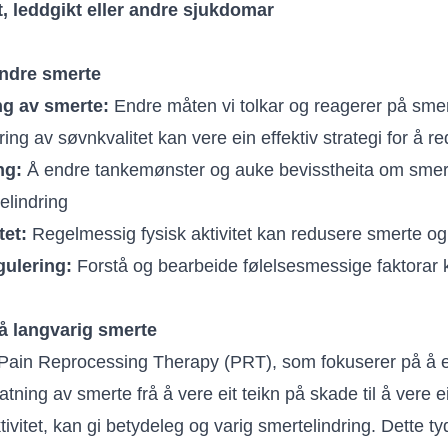
itt, leddgikt eller andre sjukdomar
indre smerte
ng av smerte:
Endre måten vi tolkar og reagerer på sme
ing av søvnkvalitet kan vere ein effektiv strategi for å 
ng:
Å endre tankemønster og auke bevisstheita om smer
telindring
tet:
Regelmessig fysisk aktivitet kan redusere smerte og
ulering:
Forstå og bearbeide følelsesmessige faktorar kn
å langvarig smerte
t Pain Reprocessing Therapy (PRT), som fokuserer på å 
tning av smerte frå å vere eit teikn på skade til å vere ei
tivitet, kan gi betydeleg og varig smertelindring. Dette ty