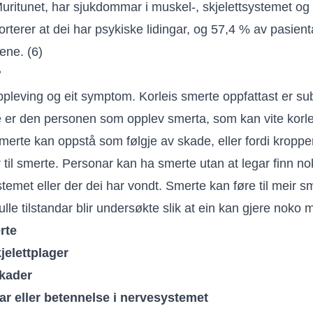
Muritunet, har sjukdommar i muskel-, skjelettsystemet o
rterer at dei har psykiske lidingar, og 57,4 % av pasien
ene. (6)
?
pleving og eit symptom. Korleis smerte oppfattast er subj
re er den personen som opplev smerta, som kan vite korle
merte kan oppstå som følgje av skade, eller fordi kroppe
 til smerte. Personar kan ha smerte utan at legar finn n
emet eller der dei har vondt. Smerte kan føre til meir sm
fulle tilstandar blir undersøkte slik at ein kan gjere noko 
rte
jelettplager
skader
ar eller betennelse i nervesystemet