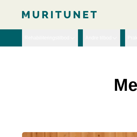
2. Lim inn rett etter den innledende taggen:
2. Lim inn rett ette
Rehabiliteringstilbod
Andre tilbod
Prak
Arbeidsretta rehabilitering
Ekspertbistand
D
Brudd, slitasje og ortopedi
PRT – Pain Reproce
D
Hjerte
Sykefraværskurs for l
V
Me
Kompleks rehabilitering
Kreft
Langvarige muskel- og blautdelssmerter
Livsstilsendring - Fedme
Lunge/KOLS
Lymfødem