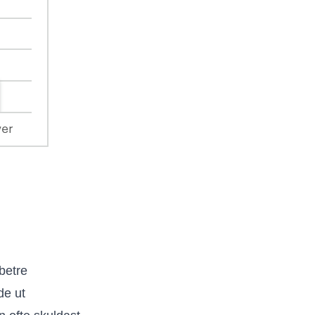
betre
de ut