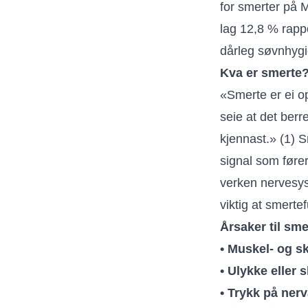
for smerter på 
lag 12,8 % rappo
dårleg søvnhygi
Kva er smerte
«Smerte er ei op
seie at det ber
kjennast.» (1) S
signal som fører
verken nervesyst
viktig at smerte
Årsaker til sme
• Muskel- og sk
• Ulykke eller 
• Trykk på nerv