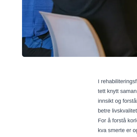
I rehabilitering
tett knytt saman
innsikt og forst
betre livskvalit
For å forstå kor
kva smerte er o