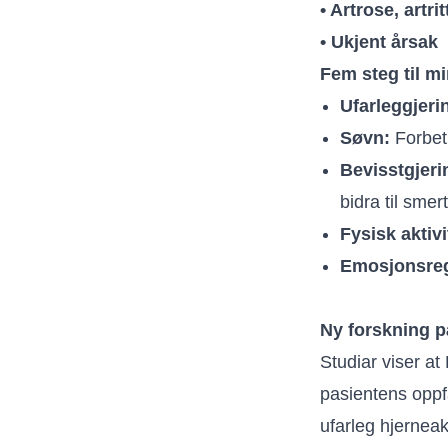
• Artrose, artr
• Ukjent årsak
Fem steg til m
Ufarleggjeri
Søvn:
Forbetr
Bevisstgjeri
bidra til smer
Fysisk aktivi
Emosjonsreg
Ny forskning p
Studiar viser a
pasientens oppfa
ufarleg hjerneak