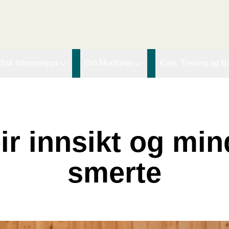
r den innledende taggen:
tisk informasjon
Om Muritunet
Kafé, Trening og B
agtilbod
Forskning og utvikling
Lupinen kafe
ssing Therapy
øgnopphald
Pasienthistorier
Fjordtrim
eiarar
ideokonsultasjon
Muritunets Venner (MTV)
Offentleg bading
ir innsikt og min
Ledige stillinger
Om organisasjon
smerte