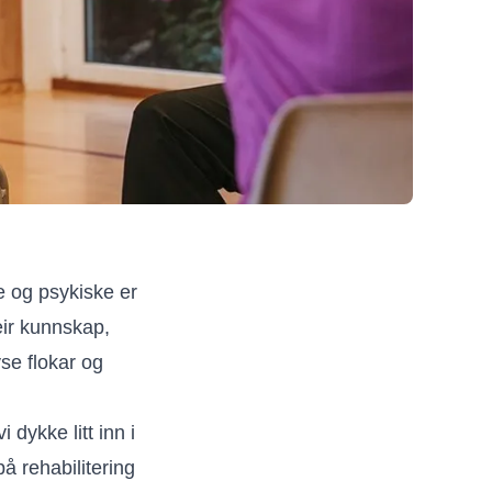
ke og psykiske er
eir kunnskap,
yse flokar og
 dykke litt inn i
å rehabilitering