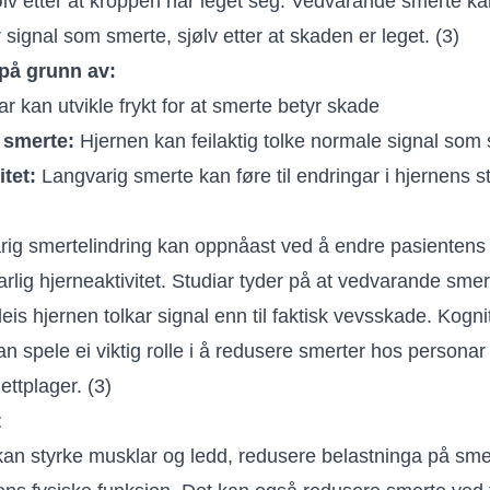
ølv etter at kroppen har leget seg. Vedvarande smerte ka
r signal som smerte, sjølv etter at skaden er leget. (3)
 på grunn av:
r kan utvikle frykt for at smerte betyr skade
v smerte:
Hjernen kan feilaktig tolke normale signal som 
itet:
Langvarig smerte kan føre til endringar i hjernens s
rig smertelindring kan oppnåast ved å endre pasientens o
arlig hjerneaktivitet. Studiar tyder på at vedvarande smer
rleis hjernen tolkar signal enn til faktisk vevsskade. Kogn
an spele ei viktig rolle i å redusere smerter hos persona
ettplager. (3)
t
t kan styrke musklar og ledd, redusere belastninga på sm