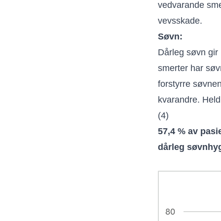
vedvarande smert
vevsskade.
Søvn:
Dårleg søvn gir
smerter har søv
forstyrre søvnen
kvarandre. Held
(4)
57,4 % av pasi
dårleg søvnhy