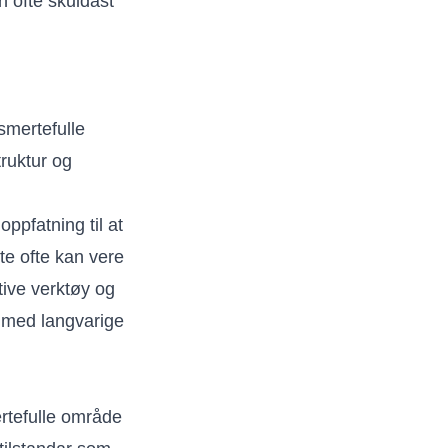
n ofte skuldast
smertefulle
truktur og
ppfatning til at
te ofte kan vere
itive verktøy og
r med langvarige
ertefulle område