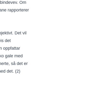
g bindevev. Om
tane rapporterer
ektivt. Det vil
is det
n oppfattar
oko gale med
erte, så det er
med det. (2)