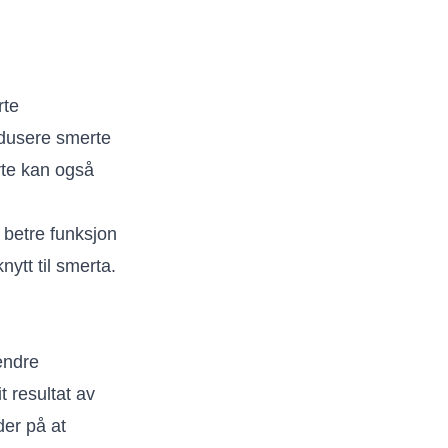
rte
redusere smerte
te kan også
 betre funksjon
ytt til smerta.
endre
t resultat av
der på at