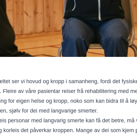
sfeltet ser vi hovud og kropp i samanheng, fordi det fysis
. Fleire av våre pasientar reiser frå rehabilitering med m
åing for eigen helse og kropp, noko som kan bidra til å lø
eten, sjølv for dei med langvarige smerter.
leis personar med langvarig smerte kan få det betre, må vi
g korleis det påverkar kroppen. Mange av dei som kjem p