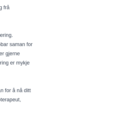
g frå
ering.
bbar saman for
er gjerne
ring er mykje
 for å nå ditt
oterapeut,