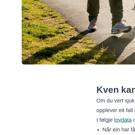
Kven kan 
Om du vert sjuk,
opplever eit fall
I følgje
lovdata
o
Når ein har få