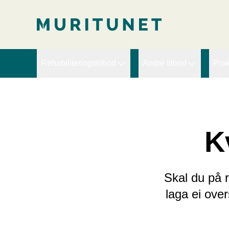
2. Lim inn rett etter den innledende taggen:
2. Lim inn rett ette
Rehabiliteringstilbod
Andre tilbod
Prak
Arbeidsretta rehabilitering
Ekspertbistand
D
Brudd, slitasje og ortopedi
PRT – Pain Reproce
D
Hjerte
Sykefraværskurs for l
V
K
Kompleks rehabilitering
Kreft
Langvarige muskel- og blautdelssmerter
Skal du på r
Livsstilsendring - Fedme
laga ei over
Lunge/KOLS
Lymfødem