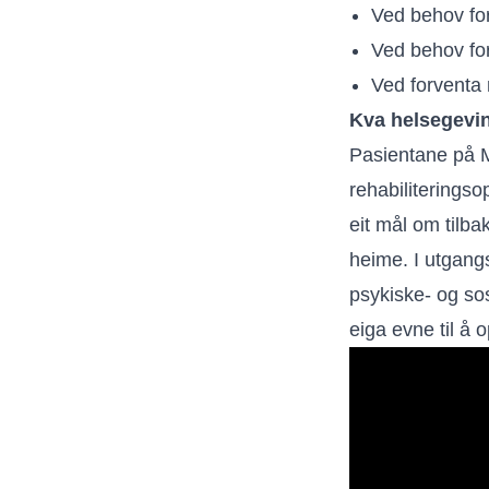
Ved behov for
Ved behov for
Ved forventa 
Kva helsegevin
Pasientane på Mu
rehabiliterings
eit mål om tilb
heime. I utgangs
psykiske- og so
eiga evne til å 