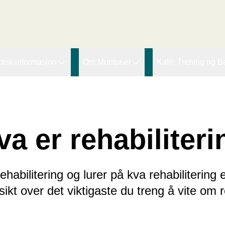
r den innledende taggen:
tisk informasjon
Om Muritunet
Kafé, Trening og B
agtilbod
Forskning og utvikling
Lupinen kafe
ssing Therapy
øgnopphald
Pasienthistorier
Fjordtrim
eiarar
ideokonsultasjon
Muritunets Venner (MTV)
Offentleg bading
va er rehabiliteri
Ledige stillinger
Om organisasjon
ehabilitering og lurer på kva rehabilitering 
sikt over det viktigaste du treng å vite om r