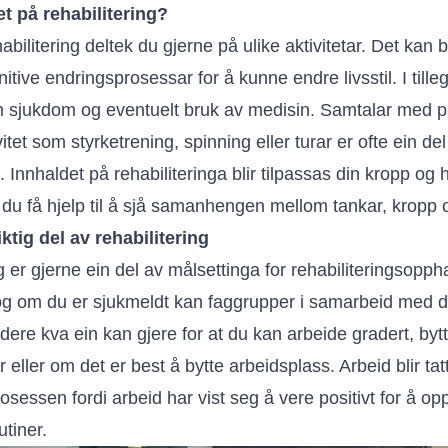
t på rehabilitering?
abilitering deltek du gjerne på ulike aktivitetar. Det kan 
tive endringsprosessar for å kunne endre livsstil. I tilleg
 sjukdom og eventuelt bruk av medisin. Samtalar med 
vitet som styrketrening, spinning eller turar er ofte ein d
g. Innhaldet på rehabiliteringa blir tilpassas din kropp og 
il du få hjelp til å sjå samanhengen mellom tankar, kropp 
iktig del av rehabilitering
 er gjerne ein del av målsettinga for rehabiliteringsoppha
a og om du er sjukmeldt kan faggrupper i samarbeid med 
dere kva ein kan gjere for at du kan arbeide gradert, byt
eller om det er best å bytte arbeidsplass. Arbeid blir tat
rosessen fordi arbeid har vist seg å vere positivt for å op
tiner.