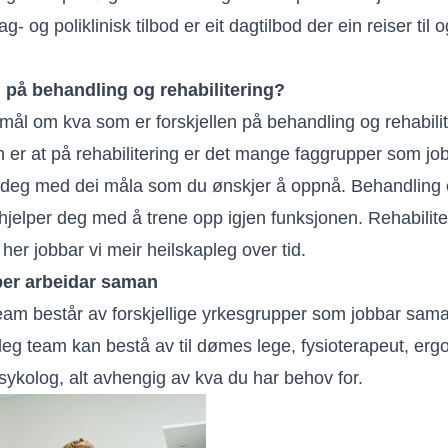
ag- og poliklinisk tilbod er eit dagtilbod der ein reiser til o
l på behandling og rehabilitering?
smål om kva som er forskjellen på behandling og rehabilit
n er at på rehabilitering er det mange faggrupper som jo
pe deg med dei måla som du ønskjer å oppnå. Behandling 
hjelper deg med å trene opp igjen funksjonen. Rehabilite
her jobbar vi meir heilskapleg over tid.
per arbeidar saman
team består av forskjellige yrkesgrupper som jobbar saman
gleg team kan bestå av til dømes lege, fysioterapeut, erg
sykolog, alt avhengig av kva du har behov for.