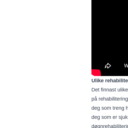
Ulike rehabilit
Det finnast ulik
på rehabilitering
deg som treng hj
deg som er sjuk
døgnrehabiliteri