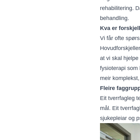
rehabilitering. D
behandling.
Kva er forskjel
Vi får ofte spør
Hovudforskjelle
at vi skal hjel
fysioterapi som 
meir komplekst, 
Fleire faggrup
Eit tverrfagleg 
mål. Eit tverrfa
sjukepleiar og p