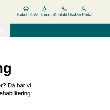
Kokeboka
Verkamera
Kontakt Oss
Din Portal
ad
ng
er? Då har vi
ehabilitering