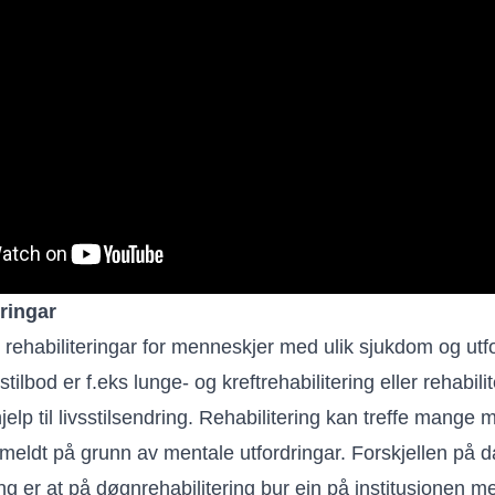
eringar
e rehabiliteringar for menneskjer med ulik sjukdom og ut
stilbod er f.eks lunge- og kreftrehabilitering eller rehabilit
elp til livsstilsendring. Rehabilitering kan treffe mange
meldt på grunn av mentale utfordringar. Forskjellen på d
ng er at på døgnrehabilitering bur ein på institusjonen m