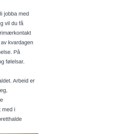
bli jobba med
g vil du få
primærkontakt
el av kvardagen
helse. På
og følelsar.
ldet. Arbeid er
deg,
te
t med i
pretthalde