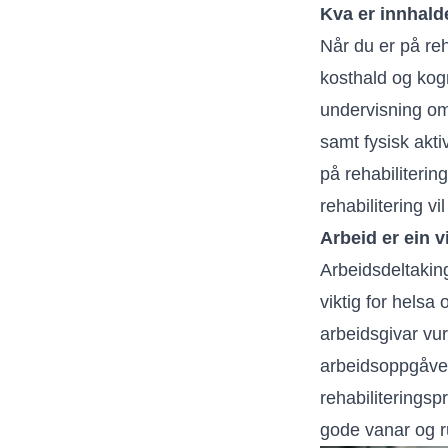
Kva er innhalde
Når du er på reh
kosthald og kogni
undervisning om
samt fysisk akti
på rehabiliterin
rehabilitering v
Arbeid er ein v
Arbeidsdeltaking
viktig for hels
arbeidsgivar vur
arbeidsoppgåver 
rehabiliteringsp
gode vanar og ru