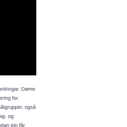
fordringar. Døme
ering for
 målgrupper, også
ag- og
edan ein får