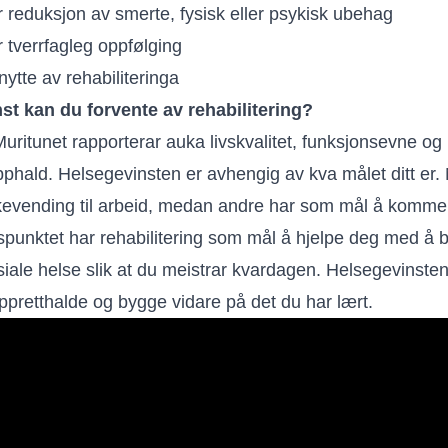
 reduksjon av smerte, fysisk eller psykisk ubehag
 tverrfagleg oppfølging
nytte av rehabiliteringa
st kan du forvente av rehabilitering?
ritunet rapporterar auka livskvalitet, funksjonsevne og 
opphald. Helsegevinsten er avhengig av kva målet ditt er
akevending til arbeid, medan andre har som mål å komme
punktet har rehabilitering som mål å hjelpe deg med å be
siale helse slik at du meistrar kvardagen. Helsegevinste
oppretthalde og bygge vidare på det du har lært.