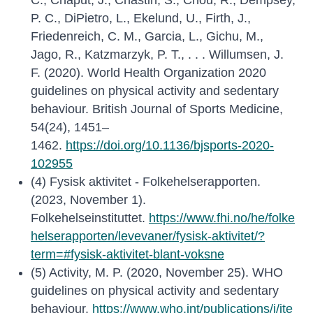
C., Chaput, J., Chastin, S., Chou, R., Dempsey,
P. C., DiPietro, L., Ekelund, U., Firth, J.,
Friedenreich, C. M., Garcia, L., Gichu, M.,
Jago, R., Katzmarzyk, P. T., . . . Willumsen, J.
F. (2020). World Health Organization 2020
guidelines on physical activity and sedentary
behaviour. British Journal of Sports Medicine,
54(24), 1451–
1462.
https://doi.org/10.1136/bjsports-2020-
102955
(4) Fysisk aktivitet - Folkehelserapporten.
(2023, November 1).
Folkehelseinstituttet.
https://www.fhi.no/he/folke
helserapporten/levevaner/fysisk-aktivitet/?
term=#fysisk-aktivitet-blant-voksne
(5) Activity, M. P. (2020, November 25). WHO
guidelines on physical activity and sedentary
behaviour.
https://www.who.int/publications/i/ite