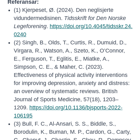
Referansar:
(1) Kjerpeset, Ø. (2024). Den neglisjerte
vidundermedisinen.
Tidsskrift for Den Norske
Legeforening
.
https://doi.org/10.4045/tidsskr.24.
0240
(2) Singh, B., Olds, T., Curtis, R., Dumuid, D.,
Virgara, R., Watson, A., Szeto, K., O’Connor,
E., Ferguson, T., Eglitis, E., Miatke, A.,
Simpson, C. E., & Maher, C. (2023).
Effectiveness of physical activity interventions
for improving depression, anxiety and distress:
an overview of systematic reviews. British
Journal of Sports Medicine, 57(18), 1203–
1209.
https://doi.org/10.1136/bjsports-2022-
106195
(3) Bull, F. C., Al-Ansari, S. S., Biddle, S.,
Borodulin, K., Buman, M. P., Cardon, G., Carty,