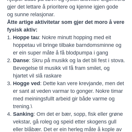
gjer det lettare å prioritere og kjenne igjen gode
og sunne relasjonar.
Åtte artige aktivitetar som gjer det moro å vere
fysisk aktiv:
Hoppe tau
: Nokre minutt hopping med eit
hoppetau vil bringe tilbake barndomsminne og
er ein super måte å få blodpumpa i gang
Danse
: Skru på musikk og la det bli fest i stova.
Bevegelse til musikk vil få fram smilet, og
hjartet vil slå raskare
Hogge ved
: Dette kan vere krevjande, men det
er sant at veden varmar to gonger. Nokre timar
med meiningsfullt arbeid gir både varme og
trening.\
Sanking
: Om det er bær, sopp, fisk eller grøne
vekstar, gå roleg og speid etter skogens gull
eller blåbær. Det er ein herleg måte å kople av