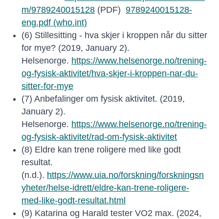
m/9789240015128
(PDF)
9789240015128-
eng.pdf (who.int)
(6) Stillesitting - hva skjer i kroppen når du sitter
for mye? (2019, January 2).
Helsenorge.
https://www.helsenorge.no/trening-
og-fysisk-aktivitet/hva-skjer-i-kroppen-nar-du-
sitter-for-mye
(7) Anbefalinger om fysisk aktivitet. (2019,
January 2).
Helsenorge.
https://www.helsenorge.no/trening-
og-fysisk-aktivitet/rad-om-fysisk-aktivitet
(8) Eldre kan trene roligere med like godt
resultat.
(n.d.).
https://www.uia.no/forskning/forskningsn
yheter/helse-idrett/eldre-kan-trene-roligere-
med-like-godt-resultat.html
(9) Katarina og Harald tester VO2 max. (2024,