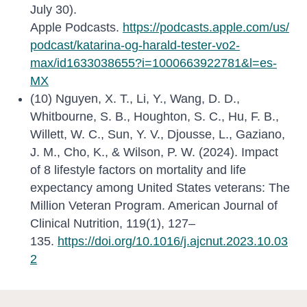
July 30).
Apple Podcasts.
https://podcasts.apple.com/us/
podcast/katarina-og-harald-tester-vo2-
max/id1633038655?i=1000663922781&l=es-
MX
(10) Nguyen, X. T., Li, Y., Wang, D. D.,
Whitbourne, S. B., Houghton, S. C., Hu, F. B.,
Willett, W. C., Sun, Y. V., Djousse, L., Gaziano,
J. M., Cho, K., & Wilson, P. W. (2024). Impact
of 8 lifestyle factors on mortality and life
expectancy among United States veterans: The
Million Veteran Program. American Journal of
Clinical Nutrition, 119(1), 127–
135.
https://doi.org/10.1016/j.ajcnut.2023.10.03
2