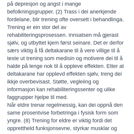
på depresjon og angst i mange
befolkningsgrupper. (2) Trass i dei anerkjende
fordelane, blir trening ofte oversett i behandlinga.
Trening er ein stor del av
rehabiliteringsprosessen. Innsatsen må gjerast
sjølv, og utbyttet kjem først seinare. Det er derfor
særs viktig å få deltakarane til å vere villige til å
teste ut trening som medisin og motivere dei til å
halde på lenge nok til å oppleve effekten. Etter at
deltakarane har opplevd effekten sjølv, treng dei
ikkje overbevisast. Støtte, vegleiing og
informasjon kan rehabiliteringssenter og ulike
faggrupper hjelpe til med.
Når eldre trenar regelmessig, kan dei oppnå den
same prosentvise forbetringa i fysisk form som
yngre. (8) Trening for eldre er viktig fordi det
opprettheld funksjonsevne, styrkar musklar og