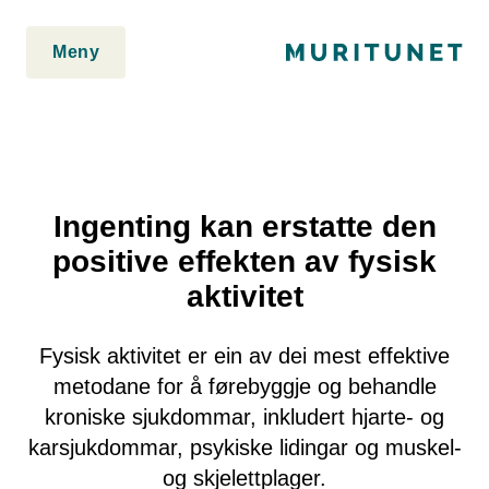
2. Lim inn rett etter den innledende taggen:
2. Lim inn rett etter
den innledende taggen:
Meny
Ingenting kan erstatte den
positive effekten av fysisk
aktivitet
Fysisk aktivitet er ein av dei mest effektive
metodane for å førebyggje og behandle
kroniske sjukdommar, inkludert hjarte- og
karsjukdommar, psykiske lidingar og muskel-
og skjelettplager.