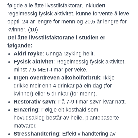
følgde alle åtte livsstilsfaktorar, inkludert
regelmessig fysisk aktivitet, kunne forvente å leve
opptil 24 år lengre for menn og 20,5 år lengre for
kvinner. (10)
Dei åtte livsstilsfaktorane i studien er
følgande:
Aldri røyke
: Unngå røyking heilt.
Fysisk aktivitet
: Regelmessig fysisk aktivitet,
minst 7,5 MET-timar per veke.
Ingen overdreven alkoholforbruk
: Ikkje
drikke meir enn 4 drinkar på ein dag (for
kvinner) eller 5 drinkar (for menn).
Restorativ søvn
: Få 7-9 timar søvn kvar natt.
Ernæring
: Følgje eit kosthald som
hovudsakleg består av heile, plantebaserte
matvarer.
Stresshandtering
: Effektiv handtering av