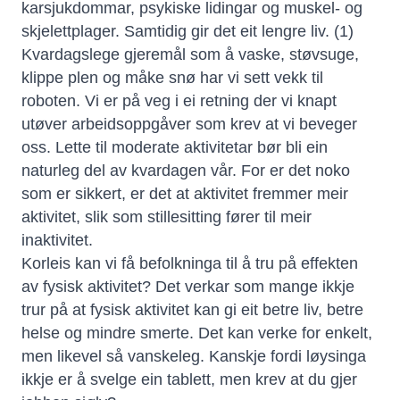
karsjukdommar, psykiske lidingar og muskel- og
skjelettplager. Samtidig gir det eit lengre liv. (1)
Kvardagslege gjeremål som å vaske, støvsuge,
klippe plen og måke snø har vi sett vekk til
roboten. Vi er på veg i ei retning der vi knapt
utøver arbeidsoppgåver som krev at vi beveger
oss. Lette til moderate aktivitetar bør bli ein
naturleg del av kvardagen vår. For er det noko
som er sikkert, er det at aktivitet fremmer meir
aktivitet, slik som stillesitting fører til meir
inaktivitet.
Korleis kan vi få befolkninga til å tru på effekten
av fysisk aktivitet? Det verkar som mange ikkje
trur på at fysisk aktivitet kan gi eit betre liv, betre
helse og mindre smerte. Det kan verke for enkelt,
men likevel så vanskeleg. Kanskje fordi løysinga
ikkje er å svelge ein tablett, men krev at du gjer