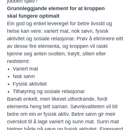
jobben sjølv?
Grunnleggjande element for at kroppen
skal fungere optimalt
Ein god og enkel leveregel for betre livsstil og
helse kan vere: variert mat, nok søvn, fysisk
aktivitet og sosiale relasjonar. Prøv å eliminere eitt
av desse fire elementa, og kroppen vil raskt
kjenne seg anten svolten, trøytt, sliten eller
nedstemt:
Variert mat
Nok søvn
Fysisk aktivitet
Tilhøyring og sosiale relasjonar
Banalt enkelt, men likevel utfordrande, fordi
elementa heng tett saman. Søvnkvaliteten vil bli
betre om ein er fysisk aktiv. Betre søvn gir meir
overskot til å lage variert og sunn mat. Sunn mat
hjelper både på søvn og fysisk aktivitet. Eigenverd