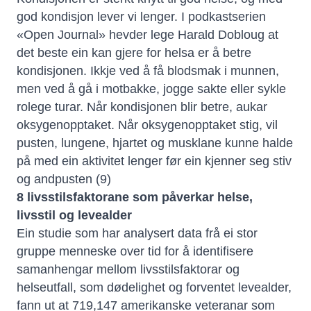
god kondisjon lever vi lenger. I podkastserien
«Open Journal» hevder lege Harald Dobloug at
det beste ein kan gjere for helsa er å betre
kondisjonen. Ikkje ved å få blodsmak i munnen,
men ved å gå i motbakke, jogge sakte eller sykle
rolege turar. Når kondisjonen blir betre, aukar
oksygenopptaket. Når oksygenopptaket stig, vil
pusten, lungene, hjartet og musklane kunne halde
på med ein aktivitet lenger før ein kjenner seg stiv
og andpusten (9)
8 livsstilsfaktorane som påverkar helse,
livsstil og levealder
Ein studie som har analysert data frå ei stor
gruppe menneske over tid for å identifisere
samanhengar mellom livsstilsfaktorar og
helseutfall, som dødelighet og forventet levealder,
fann ut at 719,147 amerikanske veteranar som