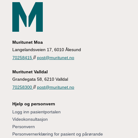
Muritunet Moa
Langelandsveien 17, 6010 Ålesund
//
70258415
post@muritunet.no
Muritunet Valldal
Grandegata 58, 6210 Valldal
//
70258300
post@muritunet.no
Hjelp og personvern
Logg inn pasientportalen
Videokonsultasjon
Personvern
Personvernerklæring for pasient og pårørande