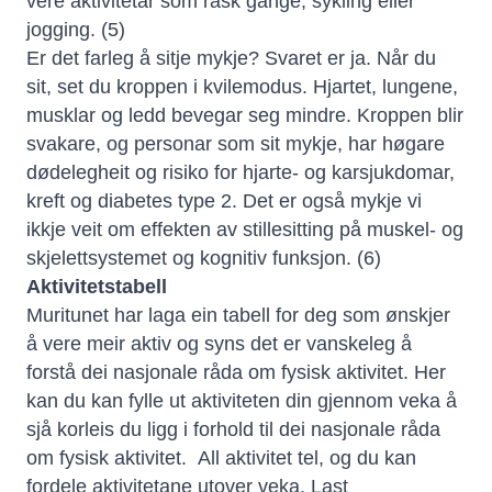
vere aktivitetar som rask gange, sykling eller
jogging. (5)
Er det farleg å sitje mykje? Svaret er ja. Når du
sit, set du kroppen i kvilemodus. Hjartet, lungene,
musklar og ledd bevegar seg mindre. Kroppen blir
svakare, og personar som sit mykje, har høgare
dødelegheit og risiko for hjarte- og karsjukdomar,
kreft og diabetes type 2. Det er også mykje vi
ikkje veit om effekten av stillesitting på muskel- og
skjelettsystemet og kognitiv funksjon. (6)
Aktivitetstabell
Muritunet har laga ein tabell for deg som ønskjer
å vere meir aktiv og syns det er vanskeleg å
forstå dei nasjonale råda om fysisk aktivitet. Her
kan du kan fylle ut aktiviteten din gjennom veka å
sjå korleis du ligg i forhold til dei nasjonale råda
om fysisk aktivitet. All aktivitet tel, og du kan
fordele aktivitetane utover veka. Last