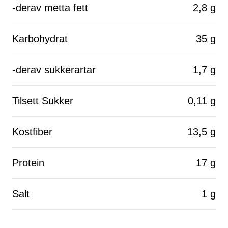
-derav metta fett
2,8 g
Karbohydrat
35 g
-derav sukkerartar
1,7 g
Tilsett Sukker
0,11 g
Kostfiber
13,5 g
Protein
17 g
Salt
1 g