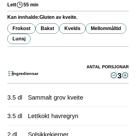
Lett
55 min
Kan innhalde:
Gluten av kveite.
Frokost
Bakst
Kvelds
Mellommåltid
Lunsj
ANTAL PORSJONAR
Ingrediensar
3
3.5 dl
Sammalt grov kveite
3.5 dl
Lettkokt havregryn
2 dl
Solsikkekjerner