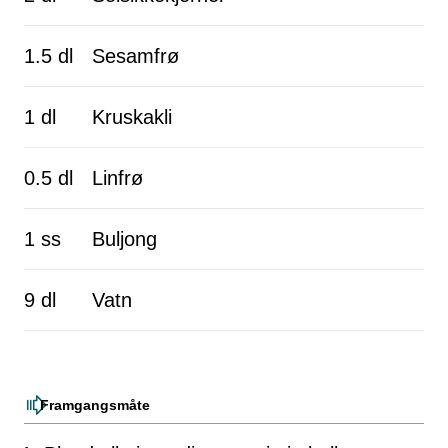
1.5 dl
Sesamfrø
1 dl
Kruskakli
0.5 dl
Linfrø
1 ss
Buljong
9 dl
Vatn
Framgangsmåte