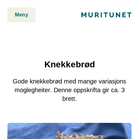
2. Lim inn rett etter den innledende taggen:
2. Lim inn rett etter
den innledende taggen:
Meny
Knekkebrød
Gode knekkebrød med mange variasjons
moglegheiter. Denne oppskrifta gir ca. 3
brett.